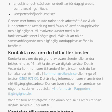
checklistor och stöd som underlättar för dagligt arbete 
och utvecklingsinitiativ.
kompetenshöjande insatser.
Genom mer formaliserade rutiner och arbetssätt ökar vi vår 
kundcentrerade utveckling med fokus på användarupplevelse 
och tillgänglighet. Vi involverar kunder med olika 
funktionsvariationer i högre grad. Målet är att nå en 
sammanhängande och tillgänglig kundupplevelse för alla 
besökare.
Kontakta oss om du hittar fler brister
Kontakta oss om du på grund av ovanstående, eller andra 
brister, hindras från att ta del av vår digitala service. Det är 
Vetlanda kommun som tillhandahåller tjänsten, och du kan 
kontakta oss via mail till 
kommun@vetlanda.se
 eller ringa på 
telefon 
0383‑971 00
. Det är viktig information som vi använder i 
vårt tillgänglighetsarbete. Du kan även skicka in en anmälan om 
någon brist du har upptäckt i 
vårt formulär - Rapportera 
tillgänglighetsfel
.
Vår ambition är att åtgärda problemen och se till att du får den 
digitala service du har rätt till.