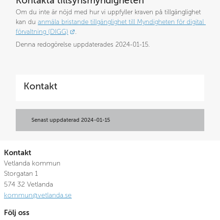
Kontakta tillsynsmyndigheten
Om du inte är nöjd med hur vi uppfyller kraven på tillgänglighet 
kan du 
anmäla bristande tillgänglighet till Myndigheten för digital 
Länk till annan webbplats.
förvaltning (DIGG)
.
Denna redogörelse uppdaterades 
2024-01-15
.
Kontakt
Senast uppdaterad 
2024-01-15
Kontakt
Vetlanda kommun
Storgatan 1
574 32 Vetlanda
kommun@vetlanda.se
Följ oss